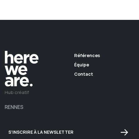
Références
Équipe
Contact
Hub créatif
RENNES