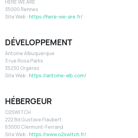
HERE WE ARE
35000 Rennes
Site Web :
https://here-we-are.fr/
DÉVELOPPEMENT
Antoine Albuquerque
3 rue Rosa Parks
35230 Orgères
Site Web :
https://antoine-alb.com/
HÉBERGEUR
O2SWITCH
222 Bd Gustave Flaubert
63000 Clermont-Ferrand
Site Web :
https://www.o2switch.fr/