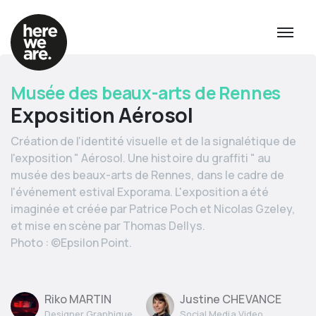
Musée des beaux-arts de Rennes
Exposition Aérosol
Création de l'identité visuelle et de la signalétique de
l'exposition " Aérosol. Une histoire du graffiti " au
musée des beaux-arts de Rennes, dans le cadre de
l'événement estival Exporama. L'exposition a été
imaginée et créée par Patrice Poch et Nicolas Gzeley,
et mise en scène par Thomas Dellys.
Photo : ©Epsilon Point.
Riko MARTIN
Justine CHEVANCE
Designer Graphique
Social Media Video